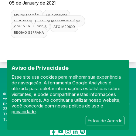
05 de January de 2021
FISCALIZAÇÃO
GUAPIMIRIM
CENTRO DE TRIAGEM AO CORONAVÍRUS
COVID-19
DEFIS
ATO MÉDICO
REGIÃO SERRANA
Aviso de Privacidade
Esse site usa cookies para melhorar sua experiência
de navegação. A ferramenta Google Analytics é
utilizada para coletar informações estatísticas sobre
visitantes, e pode compartilhar estas informações
© Portal do Conselho Regional de Medicina do Rio de Janeiro -
www.cremerj.org.br
com terceiros. Ao continuar a utilizar nosso website,
Praia de Botafogo (228), loja 119b - Botafogo - Rio de Janeiro/RJ - CEP:
você concorda com nossa
política de uso e
22250-145
privacidade
.
Tel: (21) 3184-7050 /
WhatsApp: (21) 3184-7050
Todos os direitos reservados 2013-2026
Estou de Acordo