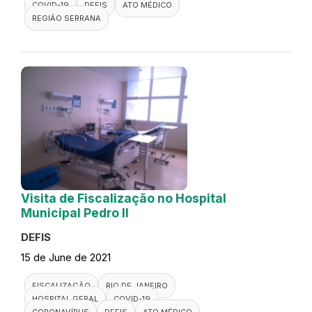
COVID-19
DEFIS
ATO MÉDICO
REGIÃO SERRANA
Visita de Fiscalização no Hospital
Municipal Pedro II
DEFIS
15 de June de 2021
FISCALIZAÇÃO
RIO DE JANEIRO
HOSPITAL GERAL
COVID-19
CORONAVÍRUS
DEFIS
ATO MÉDICO