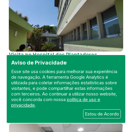
Visita no Hospital dos Plantadores
de Cana
Aviso de Privacidade
DEFIS
Esse site usa cookies para melhorar sua experiência
de navegação. A ferramenta Google Analytics é
04 de July de 2024
utilizada para coletar informações estatísticas sobre
visitantes, e pode compartilhar estas informações
FISCALIZAÇÃO
RIO DE JANEIRO
com terceiros. Ao continuar a utilizar nosso website,
HOSPITAL GERAL
DEFIS
ATO MÉDICO
você concorda com nossa
política de uso e
REGIÃO NORTE
privacidade
.
Estou de Acordo