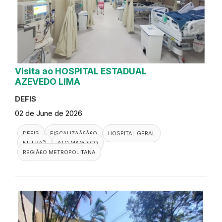
Visita ao HOSPITAL ESTADUAL
AZEVEDO LIMA
DEFIS
02 de June de 2026
DEFIS
FISCALIZAÃ§Ã£O
HOSPITAL GERAL
NITERÃ³I
ATO MÃ©DICO
REGIÃ£O METROPOLITANA