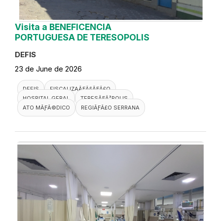
Visita a BENEFICENCIA
PORTUGUESA DE TERESOPOLIS
DEFIS
23 de June de 2026
DEFIS
FISCALIZAÃƑÂ§ÃƑÂ£O
HOSPITAL GERAL
TERESÃƑÂ³POLIS
ATO MÃƑÂ©DICO
REGIÃƑÂ£O SERRANA