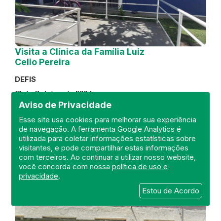
Visita a Clínica da Família Luiz
Celio Pereira
DEFIS
31 de October de 2024
Aviso de Privacidade
FISCALIZAÇÃO
RIO DE JANEIRO
Esse site usa cookies para melhorar sua experiência
REGIÃO METROPOLITANA
DEFIS
de navegação. A ferramenta Google Analytics é
ATO MÉDICO
CLÍNICA DA FAMÍLIA
utilizada para coletar informações estatísticas sobre
visitantes, e pode compartilhar estas informações
com terceiros. Ao continuar a utilizar nosso website,
você concorda com nossa
política de uso e
privacidade
.
Estou de Acordo