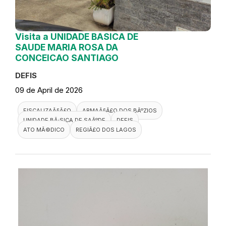
Visita a UNIDADE BASICA DE
SAUDE MARIA ROSA DA
CONCEICAO SANTIAGO
DEFIS
09 de April de 2026
FISCALIZAÃ§Ã£O
ARMAÃ§Ã£O DOS BÃºZIOS
UNIDADE BÃ¡SICA DE SAÃºDE
DEFIS
ATO MÃ©DICO
REGIÃ£O DOS LAGOS