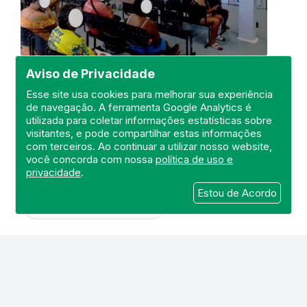
Visita de Fiscalização na Unidade
Aviso de Privacidade
de Pronto Atendimento - UPA 24
Esse site usa cookies para melhorar sua experiência
horas Rio das Ostras
de navegação. A ferramenta Google Analytics é
DEFIS
utilizada para coletar informações estatísticas sobre
visitantes, e pode compartilhar estas informações
14 de Janeiro de 2021
com terceiros. Ao continuar a utilizar nosso website,
você concorda com nossa
política de uso e
FISCALIZAÇÃO
RIO DAS OSTRAS
privacidade
.
UNIDADE DE PRONTO ATENDIMENTO
Estou de Acordo
UPA 24 HORAS
DEFIS
ATO MÉDICO
REGIÃO DA BAIXADA LITORÂNEA