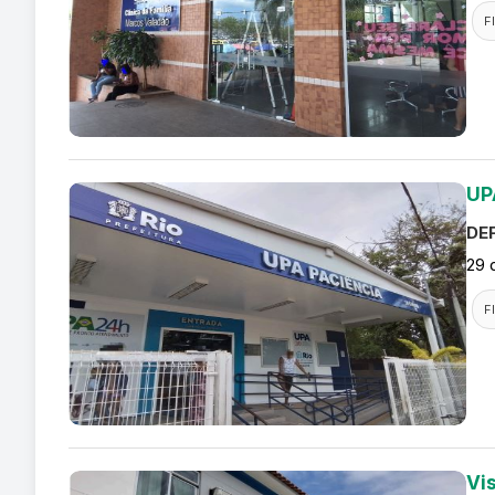
F
UP
DEF
29 
F
Vi