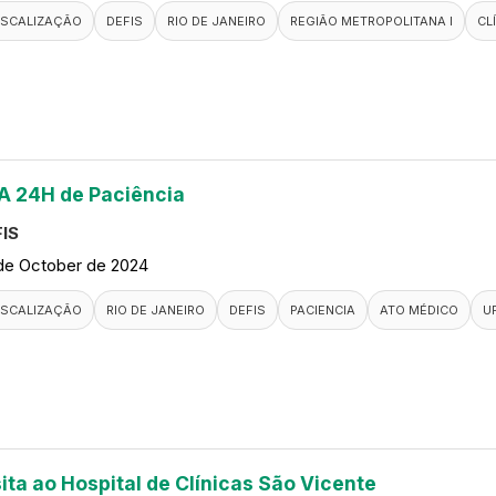
ISCALIZAÇÃO
DEFIS
RIO DE JANEIRO
REGIÃO METROPOLITANA I
CL
A 24H de Paciência
IS
de October de 2024
ISCALIZAÇÃO
RIO DE JANEIRO
DEFIS
PACIENCIA
ATO MÉDICO
U
sita ao Hospital de Clínicas São Vicente