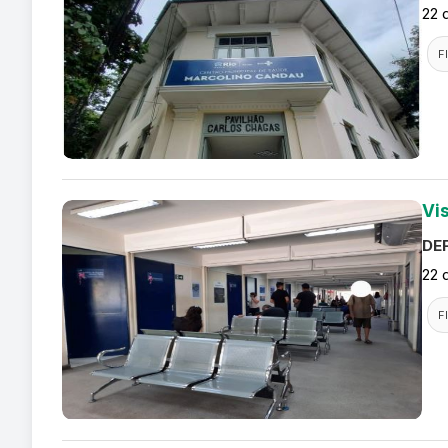
22 
F
Vi
DEF
22 
F