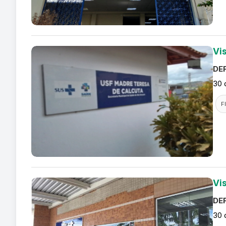
Vi
DEF
30 
F
Vi
DEF
30 