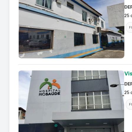
DEF
25 
F
Vi
DEF
25 
F