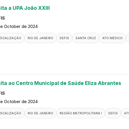
ita a UPA João XXIII
IS
de October de 2024
ISCALIZAÇÃO
RIO DE JANEIRO
DEFIS
SANTA CRUZ
ATO MÉDICO
sita ao Centro Municipal de Saúde Eliza Abrantes
IS
de October de 2024
ISCALIZAÇÃO
RIO DE JANEIRO
REGIÃO METROPOLITANA I
DEFIS
AT