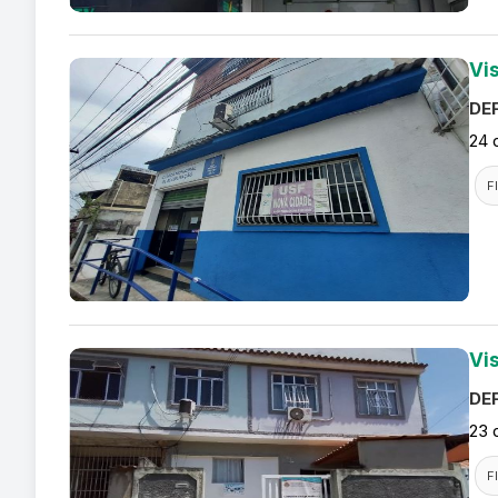
Vi
DEF
24 
F
Vi
DEF
23 
F