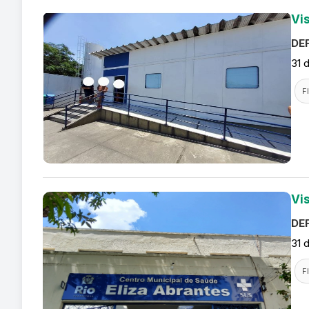
Vis
DEF
31 
F
Vi
DEF
31 
F