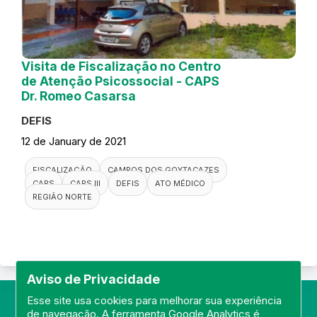
Visita de Fiscalização no Centro
de Atenção Psicossocial - CAPS
Dr. Romeo Casarsa
DEFIS
12 de January de 2021
FISCALIZAÇÃO
CAMPOS DOS GOYTACAZES
CAPS
CAPS III
DEFIS
ATO MÉDICO
REGIÃO NORTE
Aviso de Privacidade
Esse site usa cookies para melhorar sua experiência
de navegação. A ferramenta Google Analytics é