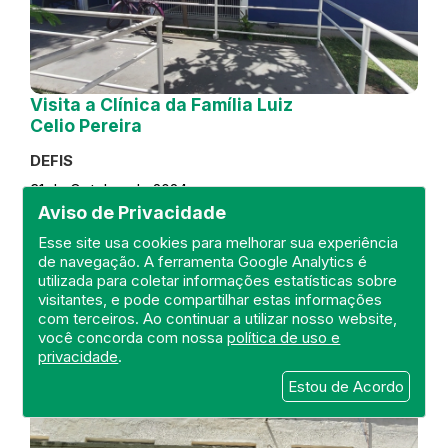
Visita a Clínica da Família Luiz
Celio Pereira
DEFIS
31 de October de 2024
Aviso de Privacidade
FISCALIZAÇÃO
RIO DE JANEIRO
Esse site usa cookies para melhorar sua experiência
REGIÃO METROPOLITANA
DEFIS
de navegação. A ferramenta Google Analytics é
ATO MÉDICO
CLÍNICA DA FAMÍLIA
utilizada para coletar informações estatísticas sobre
visitantes, e pode compartilhar estas informações
com terceiros. Ao continuar a utilizar nosso website,
você concorda com nossa
política de uso e
privacidade
.
Estou de Acordo