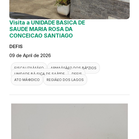
Visita a UNIDADE BASICA DE
SAUDE MARIA ROSA DA
CONCEICAO SANTIAGO
DEFIS
09 de April de 2026
FISCALIZAÃ§Ã£O
ARMAÃ§Ã£O DOS BÃºZIOS
UNIDADE BÃ¡SICA DE SAÃºDE
DEFIS
ATO MÃ©DICO
REGIÃ£O DOS LAGOS