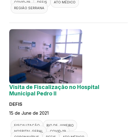
COVID-19
DEFIS
ATO MÉDICO
REGIÃO SERRANA
Visita de Fiscalização no Hospital
Municipal Pedro II
DEFIS
15 de June de 2021
FISCALIZAÇÃO
RIO DE JANEIRO
HOSPITAL GERAL
COVID-19
CORONAVÍRUS
DEFIS
ATO MÉDICO