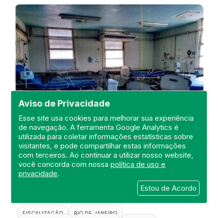
Aviso de Privacidade
Esse site usa cookies para melhorar sua experiência
de navegação. A ferramenta Google Analytics é
utilizada para coletar informações estatísticas sobre
visitantes, e pode compartilhar estas informações
Visita de Fiscalização no Hospital
com terceiros. Ao continuar a utilizar nosso website,
Estadual Carlos Chagas
você concorda com nossa
política de uso e
privacidade
.
DEFIS
Estou de Acordo
20 de April de 2021
FISCALIZAÇÃO
RIO DE JANEIRO