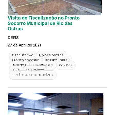
Visita de Fiscalização no Pronto
Socorro Municipal de Rio das
Ostras
DEFIS
27 de April de 2021
FISCALIZAÇÃO
RIO DAS OSTRAS
PRONTO SOCORRO
HOSPITAL GERAL
URGÊNCIA
CORONAVÍRUS
COVID-19
DEFIS
ATO MÉDICO
REGIÃO BAIXADA LITORÂNEA