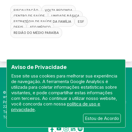
FISCALIZAÇÃO
VOLTA REDONDA
CENTRO DE SAÚDE
UNIDADE BÁSICA
ESTRATÉGIA DE SAÚDE DA FAMÍLIA
ESF
DEFIS
ATO MÉDICO
REGIÃO DO MÉDIO PARAÍBA
Aviso de Privacidade
Esse site usa cookies para melhorar sua experiência
de navegação. A ferramenta Google Analytics é
utilizada para coletar informações estatísticas sobre
visitantes, e pode compartilhar estas informações
© Portal do Conselho Regional de Medicina do Rio de Janeiro -
www.cremerj.org.br
com terceiros. Ao continuar a utilizar nosso website,
Praia de Botafogo (228), loja 119b - Botafogo - Rio de Janeiro/RJ - CEP:
você concorda com nossa
política de uso e
22250-145
privacidade
.
Tel: (21) 3184-7050 /
WhatsApp: (21) 3184-7050
Todos os direitos reservados 2013-2026
Estou de Acordo