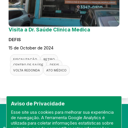
Visita a Dr. Saúde Clinica Medica
DEFIS
15 de October de 2024
FISCALIZAÇÃO
RETIRO
CENTRO DE SAÚDE
DEFIS
VOLTA REDONDA
ATO MÉDICO
Aviso de Privacidade
Esse site usa cookies para melhorar sua experiência
de navegação. A ferramenta Google Analytics é
utilizada para coletar informações estatísticas sobre