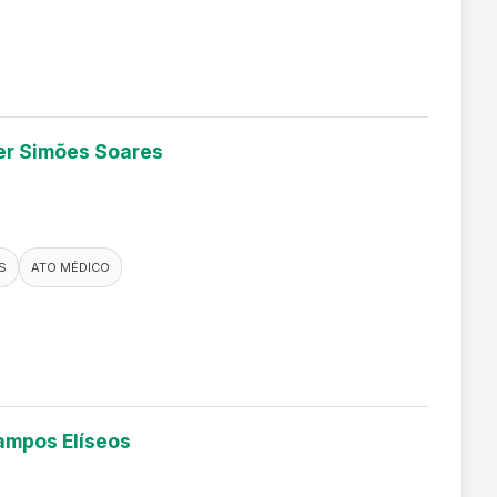
ler Simões Soares
S
ATO MÉDICO
Campos Elíseos