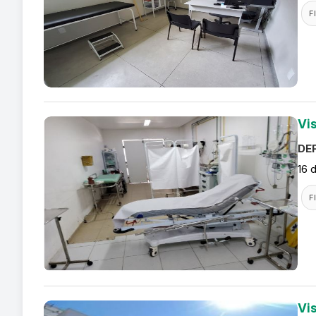
F
Vi
DEF
16 
F
Vi