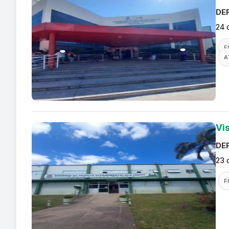
DEF
24 
F
A
Vi
DEF
23 
F