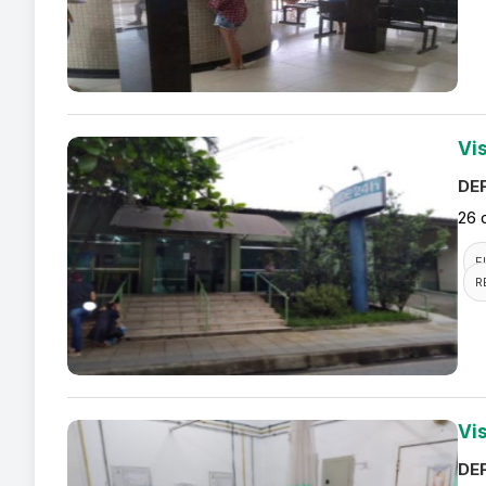
Vi
DEF
26 
F
R
Vi
DEF