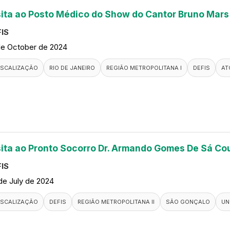
sita ao Posto Médico do Show do Cantor Bruno Mars
IS
de October de 2024
ISCALIZAÇÃO
RIO DE JANEIRO
REGIÃO METROPOLITANA I
DEFIS
AT
sita ao Pronto Socorro Dr. Armando Gomes De Sá Co
IS
de July de 2024
ISCALIZAÇÃO
DEFIS
REGIÃO METROPOLITANA II
SÃO GONÇALO
UN