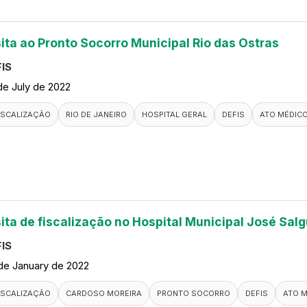
sita ao Pronto Socorro Municipal Rio das Ostras
IS
de July de 2022
ISCALIZAÇÃO
RIO DE JANEIRO
HOSPITAL GERAL
DEFIS
ATO MÉDIC
sita de fiscalização no Hospital Municipal José Salg
IS
de January de 2022
ISCALIZAÇÃO
CARDOSO MOREIRA
PRONTO SOCORRO
DEFIS
ATO 