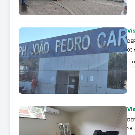
Vi
DEF
03 
F
Vi
DEF
28 