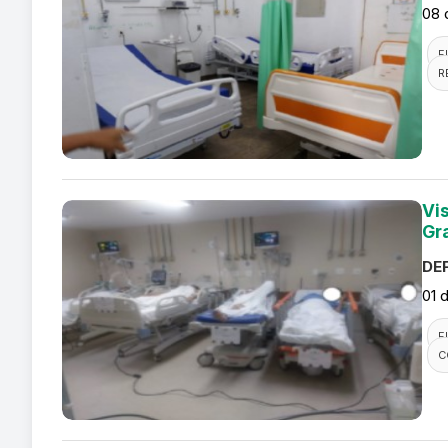
08 
F
R
Vi
Gr
DEF
01 
F
C