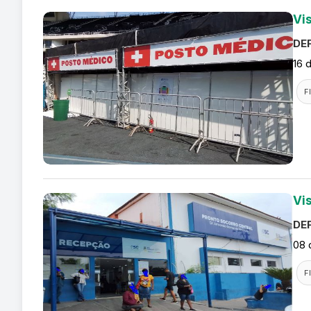
Vi
DEF
16 
F
Vi
DEF
08 
F