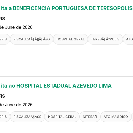
sita a BENEFICENCIA PORTUGUESA DE TERESOPOLIS
IS
de June de 2026
EFIS
FISCALIZAÃƑÂ§ÃƑÂ£O
HOSPITAL GERAL
TERESÃƑÂ³POLIS
ATO
sita ao HOSPITAL ESTADUAL AZEVEDO LIMA
IS
de June de 2026
EFIS
FISCALIZAÃ§Ã£O
HOSPITAL GERAL
NITERÃ³I
ATO MÃ©DICO