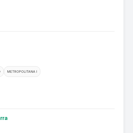
O
METROPOLITANA I
rra