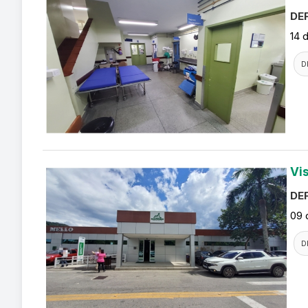
DEF
14 
D
Vi
DEF
09 
D