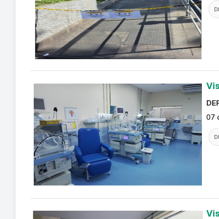
D
Vi
DEF
07 
D
Vi