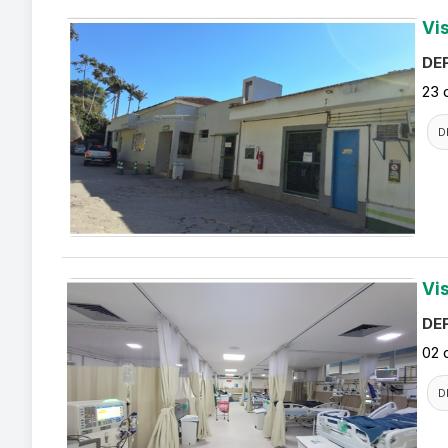
Vi
DEF
23 
D
Vi
DEF
02 
D