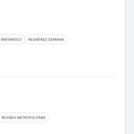
 MÃƑÂ©DICO
REGIÃƑÂ£O SERRANA
REGIÃ£O METROPOLITANA