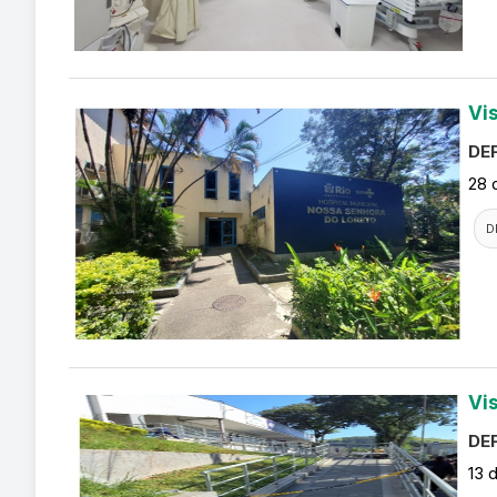
Vi
DEF
28 
D
Vi
DEF
13 