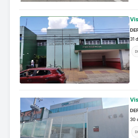
Vi
DEF
31 
D
Vi
DEF
30 
D