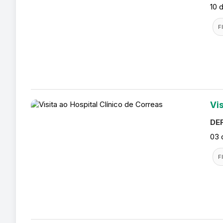
10 
F
Vis
DEF
03 
F