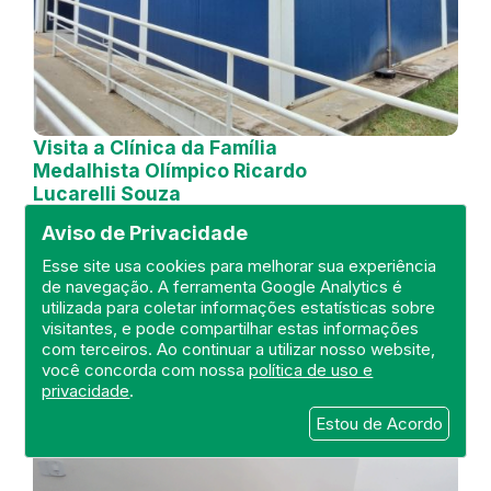
Visita a Clínica da Família
Medalhista Olímpico Ricardo
Lucarelli Souza
Aviso de Privacidade
DEFIS
21 de October de 2024
Esse site usa cookies para melhorar sua experiência
de navegação. A ferramenta Google Analytics é
utilizada para coletar informações estatísticas sobre
FISCALIZAÇÃO
RIO DE JANEIRO
visitantes, e pode compartilhar estas informações
UNIDADE BÁSICA
DEFIS
ATO MÉDICO
com terceiros. Ao continuar a utilizar nosso website,
REGIÃO METROPOLITANA I.
você concorda com nossa
política de uso e
privacidade
.
Estou de Acordo