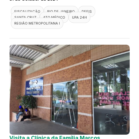
FISCALIZAÇÃO
RIO DE JANEIRO
DEFIS
SANTA CRUZ
ATO MÉDICO
UPA 24H
REGIÃO METROPOLITANA I
Visita a Clínica da Família Marcos