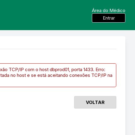
Área do Médico
Entrar
xão TCP/IP com o host dbprod01, porta 1433. Erro:
utada no host e se está aceitando conexões TCP/IP na
VOLTAR