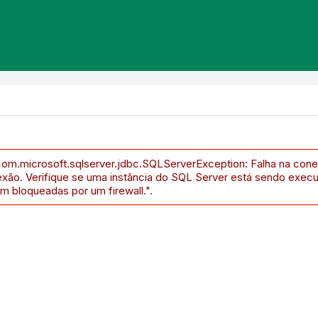
com.microsoft.sqlserver.jdbc.SQLServerException: Falha na cone
exão. Verifique se uma instância do SQL Server está sendo exec
m bloqueadas por um firewall.".