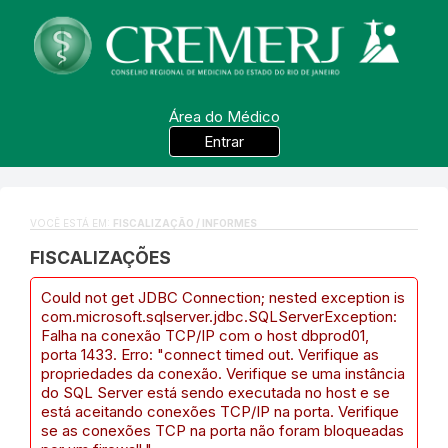
Área do Médico
Entrar
VOCÊ ESTÁ EM:
FISCALIZAÇÃO / INFORMES
FISCALIZAÇÕES
Could not get JDBC Connection; nested exception is
com.microsoft.sqlserver.jdbc.SQLServerException:
Falha na conexão TCP/IP com o host dbprod01,
porta 1433. Erro: "connect timed out. Verifique as
propriedades da conexão. Verifique se uma instância
do SQL Server está sendo executada no host e se
está aceitando conexões TCP/IP na porta. Verifique
se as conexões TCP na porta não foram bloqueadas