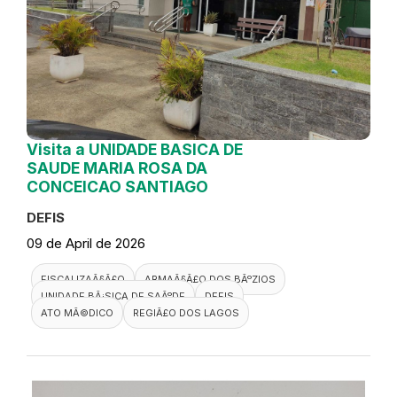
Visita a UNIDADE BASICA DE
SAUDE MARIA ROSA DA
CONCEICAO SANTIAGO
DEFIS
09 de April de 2026
FISCALIZAÃ§Ã£O
ARMAÃ§Ã£O DOS BÃºZIOS
UNIDADE BÃ¡SICA DE SAÃºDE
DEFIS
ATO MÃ©DICO
REGIÃ£O DOS LAGOS