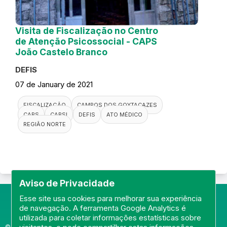
Visita de Fiscalização no Centro
de Atenção Psicossocial - CAPS
João Castelo Branco
DEFIS
07 de January de 2021
FISCALIZAÇÃO
CAMPOS DOS GOYTACAZES
CAPS
CAPSI
DEFIS
ATO MÉDICO
REGIÃO NORTE
Aviso de Privacidade
Esse site usa cookies para melhorar sua experiência
de navegação. A ferramenta Google Analytics é
utilizada para coletar informações estatísticas sobre
© Portal do Conselho Regional de Medicina do Rio de Janeiro -