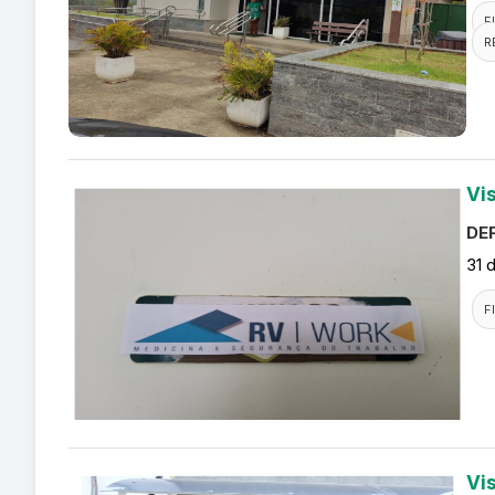
F
R
Vi
DEF
31 
F
Vi