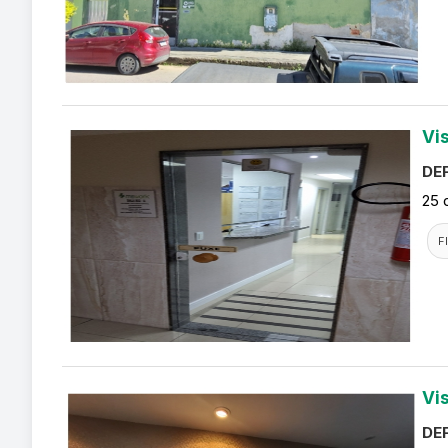
Vi
DEF
25 
F
Vi
DEF