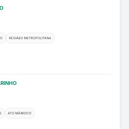
RO
CO
REGIÃ£O METROPOLITANA
ARINHO
S
ATO MÃ©DICO