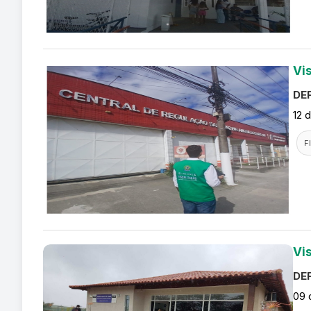
Vi
DEF
12 
F
Vi
DEF
09 