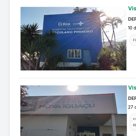
Vi
DEF
10 
F
Vi
DEF
27 
F
R