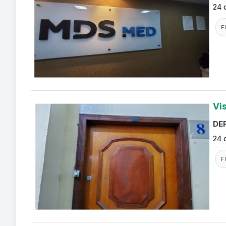
24 
F
Vi
DEF
24 
F