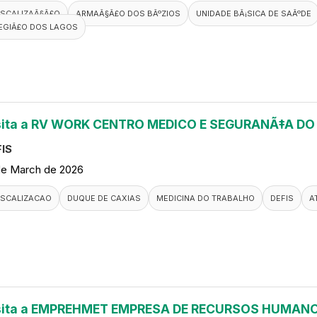
ISCALIZAÃ§Ã£O
ARMAÃ§Ã£O DOS BÃºZIOS
UNIDADE BÃ¡SICA DE SAÃºDE
EGIÃ£O DOS LAGOS
sita a RV WORK CENTRO MEDICO E SEGURANÃ‡A D
IS
de March de 2026
ISCALIZACAO
DUQUE DE CAXIAS
MEDICINA DO TRABALHO
DEFIS
A
sita a EMPREHMET EMPRESA DE RECURSOS HUMANO