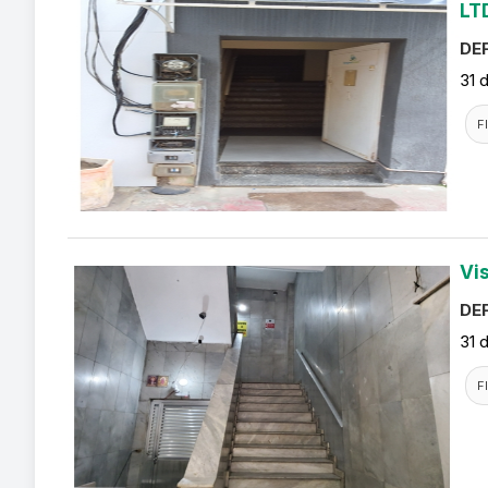
LT
DEF
31 
F
Vi
DEF
31 
F