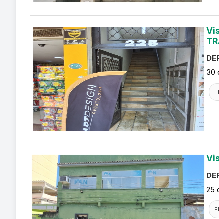
Vi
TR
DEF
30 
F
Vi
DEF
25 
F