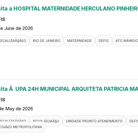
sita a HOSPITAL MATERNIDADE HERCULANO PINHEI
IS
de June de 2026
ISCALIZAÃ§Ã£O
RIO DE JANEIRO
MATERNIDADE
DEFIS
ATO MÃ©DI
sita Ã UPA 24H MUNICIPAL ARQUITETA PATRICIA M
IS
de May de 2026
ISCALIZAÃ§Ã£O
NOVA IGUAÃ§U
UNIDADE PRONTO ATENDIMENTO
DEFI
EGIÃ£O METROPOLITANA