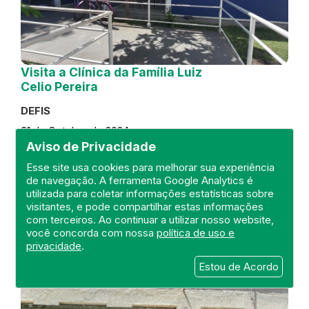
Visita a Clínica da Família Luiz
Celio Pereira
DEFIS
31 de October de 2024
Aviso de Privacidade
FISCALIZAÇÃO
RIO DE JANEIRO
Esse site usa cookies para melhorar sua experiência
REGIÃO METROPOLITANA
DEFIS
de navegação. A ferramenta Google Analytics é
ATO MÉDICO
CLÍNICA DA FAMÍLIA
utilizada para coletar informações estatísticas sobre
visitantes, e pode compartilhar estas informações
com terceiros. Ao continuar a utilizar nosso website,
você concorda com nossa
política de uso e
privacidade
.
Estou de Acordo