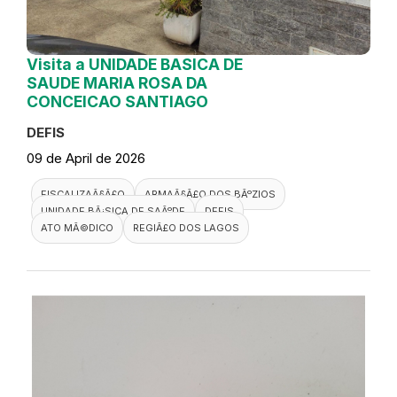
Visita a UNIDADE BASICA DE
SAUDE MARIA ROSA DA
CONCEICAO SANTIAGO
DEFIS
09 de April de 2026
FISCALIZAÃ§Ã£O
ARMAÃ§Ã£O DOS BÃºZIOS
UNIDADE BÃ¡SICA DE SAÃºDE
DEFIS
ATO MÃ©DICO
REGIÃ£O DOS LAGOS