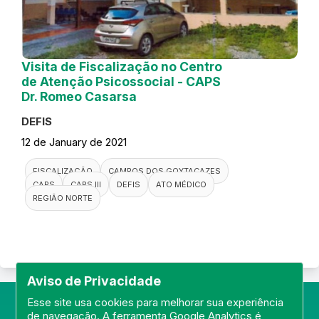
Visita de Fiscalização no Centro
de Atenção Psicossocial - CAPS
Dr. Romeo Casarsa
DEFIS
12 de January de 2021
FISCALIZAÇÃO
CAMPOS DOS GOYTACAZES
CAPS
CAPS III
DEFIS
ATO MÉDICO
REGIÃO NORTE
Aviso de Privacidade
Esse site usa cookies para melhorar sua experiência
de navegação. A ferramenta Google Analytics é