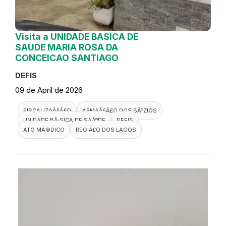
Visita a UNIDADE BASICA DE
SAUDE MARIA ROSA DA
CONCEICAO SANTIAGO
DEFIS
09 de April de 2026
FISCALIZAÃ§Ã£O
ARMAÃ§Ã£O DOS BÃºZIOS
UNIDADE BÃ¡SICA DE SAÃºDE
DEFIS
ATO MÃ©DICO
REGIÃ£O DOS LAGOS