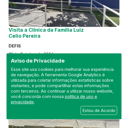
Visita a Clínica da Família Luiz
Celio Pereira
DEFIS
31 de October de 2024
Aviso de Privacidade
FISCALIZAÇÃO
RIO DE JANEIRO
Esse site usa cookies para melhorar sua experiência
REGIÃO METROPOLITANA
DEFIS
de navegação. A ferramenta Google Analytics é
ATO MÉDICO
CLÍNICA DA FAMÍLIA
utilizada para coletar informações estatísticas sobre
visitantes, e pode compartilhar estas informações
com terceiros. Ao continuar a utilizar nosso website,
você concorda com nossa
política de uso e
privacidade
.
Estou de Acordo