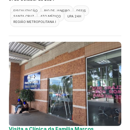
FISCALIZAÇÃO
RIO DE JANEIRO
DEFIS
SANTA CRUZ
ATO MÉDICO
UPA 24H
REGIÃO METROPOLITANA I
Visita a Clínica da Família Marcos