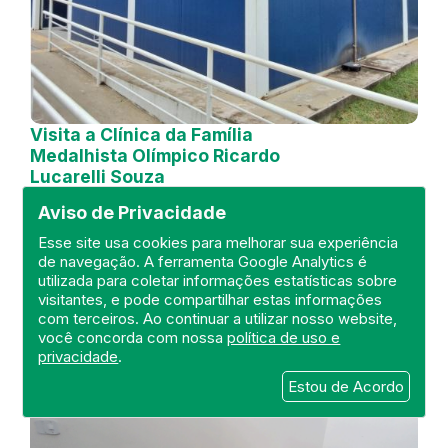
Visita a Clínica da Família
Medalhista Olímpico Ricardo
Lucarelli Souza
Aviso de Privacidade
DEFIS
21 de October de 2024
Esse site usa cookies para melhorar sua experiência
de navegação. A ferramenta Google Analytics é
utilizada para coletar informações estatísticas sobre
FISCALIZAÇÃO
RIO DE JANEIRO
visitantes, e pode compartilhar estas informações
UNIDADE BÁSICA
DEFIS
ATO MÉDICO
com terceiros. Ao continuar a utilizar nosso website,
REGIÃO METROPOLITANA I.
você concorda com nossa
política de uso e
privacidade
.
Estou de Acordo