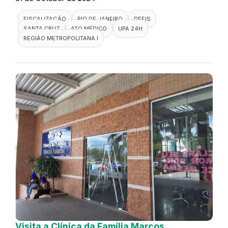
FISCALIZAÇÃO
RIO DE JANEIRO
DEFIS
SANTA CRUZ
ATO MÉDICO
UPA 24H
REGIÃO METROPOLITANA I
Visita a Clínica da Família Marcos