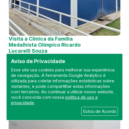
Visita a Clínica da Família
Medalhista Olímpico Ricardo
Lucarelli Souza
Aviso de Privacidade
DEFIS
21 de October de 2024
Esse site usa cookies para melhorar sua experiência
de navegação. A ferramenta Google Analytics é
utilizada para coletar informações estatísticas sobre
FISCALIZAÇÃO
RIO DE JANEIRO
visitantes, e pode compartilhar estas informações
UNIDADE BÁSICA
DEFIS
ATO MÉDICO
com terceiros. Ao continuar a utilizar nosso website,
REGIÃO METROPOLITANA I.
você concorda com nossa
política de uso e
privacidade
.
Estou de Acordo