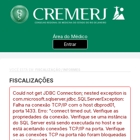
Área do Médico
Entrar
VOCÊ ESTÁ EM:
FISCALIZAÇÃO / INFORMES
FISCALIZAÇÕES
Could not get JDBC Connection; nested exception is
com.microsoft.sqlserver.jdbc.SQLServerException:
Falha na conexão TCP/IP com o host dbprod01,
porta 1433. Erro: "connect timed out. Verifique as
propriedades da conexão. Verifique se uma instância
do SQL Server está sendo executada no host e se
está aceitando conexões TCP/IP na porta. Verifique
se as conexões TCP na porta não foram bloqueadas