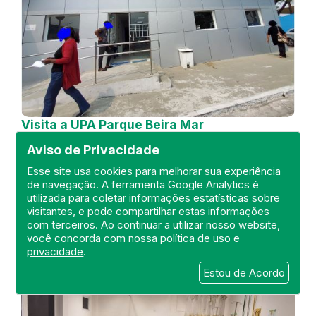
Visita a UPA Parque Beira Mar
Aviso de Privacidade
DEFIS
03 de Setembro de 2024
Esse site usa cookies para melhorar sua experiência
de navegação. A ferramenta Google Analytics é
utilizada para coletar informações estatísticas sobre
FISCALIZAÇÃO
RIO DE JANEIRO
DEFIS
visitantes, e pode compartilhar estas informações
DUQUE DE CAXIAS
ATO MÉDICO
UPA 24H
com terceiros. Ao continuar a utilizar nosso website,
REGIÃO METROPOLITANA I
você concorda com nossa
política de uso e
privacidade
.
Estou de Acordo