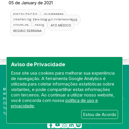
05 de January de 2021
FISCALIZAÇÃO
GUAPIMIRIM
CENTRO DE TRIAGEM AO CORONAVÍRUS
COVID-19
DEFIS
ATO MÉDICO
REGIÃO SERRANA
Aviso de Privacidade
Esse site usa cookies para melhorar sua experiência
de navegação. A ferramenta Google Analytics é
utilizada para coletar informações estatísticas sobre
visitantes, e pode compartilhar estas informações
© Portal do Conselho Regional de Medicina do Rio de Janeiro -
www.cremerj.org.br
com terceiros. Ao continuar a utilizar nosso website,
Praia de Botafogo (228), loja 119b - Botafogo - Rio de Janeiro/RJ - CEP:
você concorda com nossa
política de uso e
22250-145
privacidade
.
Tel: (21) 3184-7050 /
WhatsApp: (21) 3184-7050
Todos os direitos reservados 2013-2026
Estou de Acordo