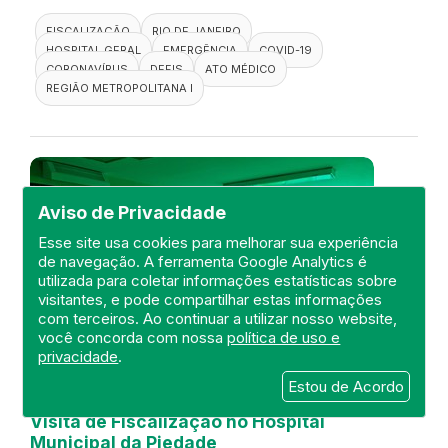
FISCALIZAÇÃO
RIO DE JANEIRO
HOSPITAL GERAL
EMERGÊNCIA
COVID-19
CORONAVÍRUS
DEFIS
ATO MÉDICO
REGIÃO METROPOLITANA I
Aviso de Privacidade
Esse site usa cookies para melhorar sua experiência
de navegação. A ferramenta Google Analytics é
utilizada para coletar informações estatísticas sobre
visitantes, e pode compartilhar estas informações
com terceiros. Ao continuar a utilizar nosso website,
você concorda com nossa
política de uso e
privacidade
.
Estou de Acordo
Visita de Fiscalização no Hospital
Municipal da Piedade