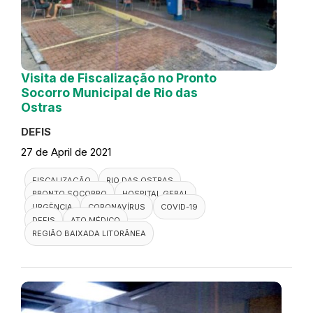
Visita de Fiscalização no Pronto
Socorro Municipal de Rio das
Ostras
DEFIS
27 de April de 2021
FISCALIZAÇÃO
RIO DAS OSTRAS
PRONTO SOCORRO
HOSPITAL GERAL
URGÊNCIA
CORONAVÍRUS
COVID-19
DEFIS
ATO MÉDICO
REGIÃO BAIXADA LITORÂNEA