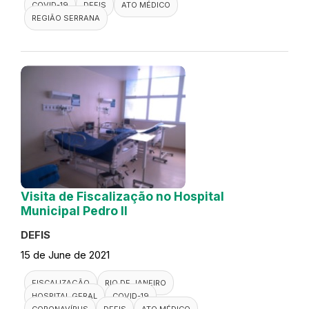
COVID-19
DEFIS
ATO MÉDICO
REGIÃO SERRANA
Visita de Fiscalização no Hospital
Municipal Pedro II
DEFIS
15 de June de 2021
FISCALIZAÇÃO
RIO DE JANEIRO
HOSPITAL GERAL
COVID-19
CORONAVÍRUS
DEFIS
ATO MÉDICO