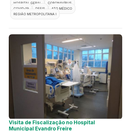
HOSPITAL GERAL
CORONAVÍRUS
COVID-19
DEFIS
ATO MÉDICO
REGIÃO METROPOLITANA I
Visita de Fiscalização no Hospital
Municipal Evandro Freire