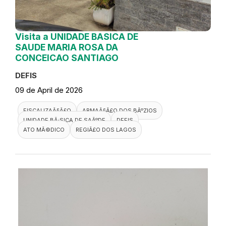
Visita a UNIDADE BASICA DE
SAUDE MARIA ROSA DA
CONCEICAO SANTIAGO
DEFIS
09 de April de 2026
FISCALIZAÃ§Ã£O
ARMAÃ§Ã£O DOS BÃºZIOS
UNIDADE BÃ¡SICA DE SAÃºDE
DEFIS
ATO MÃ©DICO
REGIÃ£O DOS LAGOS