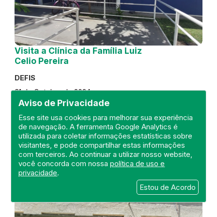
Visita a Clínica da Família Luiz
Celio Pereira
DEFIS
31 de October de 2024
Aviso de Privacidade
FISCALIZAÇÃO
RIO DE JANEIRO
Esse site usa cookies para melhorar sua experiência
REGIÃO METROPOLITANA
DEFIS
de navegação. A ferramenta Google Analytics é
ATO MÉDICO
CLÍNICA DA FAMÍLIA
utilizada para coletar informações estatísticas sobre
visitantes, e pode compartilhar estas informações
com terceiros. Ao continuar a utilizar nosso website,
você concorda com nossa
política de uso e
privacidade
.
Estou de Acordo