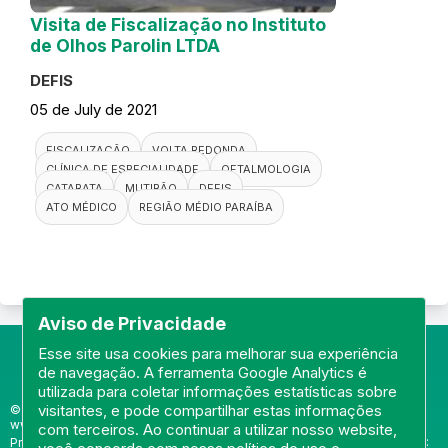
Visita de Fiscalização no Instituto
de Olhos Parolin LTDA
DEFIS
05 de July de 2021
FISCALIZAÇÃO
VOLTA REDONDA
CLÍNICA DE ESPECIALIDADE
OFTALMOLOGIA
CATARATA
MUTIRÃO
DEFIS
ATO MÉDICO
REGIÃO MÉDIO PARAÍBA
Aviso de Privacidade
Esse site usa cookies para melhorar sua experiência
de navegação. A ferramenta Google Analytics é
utilizada para coletar informações estatísticas sobre
visitantes, e pode compartilhar estas informações
© Portal do Conselho Regional de Medicina do Rio de Janeiro -
www.cremerj.org.br
com terceiros. Ao continuar a utilizar nosso website,
Praia de Botafogo (228), loja 119b - Botafogo - Rio de Janeiro/RJ - CEP: