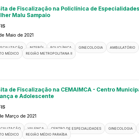
sita de Fiscalização na Policlínica de Especialidad
lher Malu Sampaio
IS
de Maio de 2021
ISCALIZAÇÃO
NITERÓI
POLICLÍNICA
GINECOLOGIA
AMBULATÓRIO
TO MÉDICO
REGIÃO METROPOLITANA II
sita de Fiscalização na CEMAIMCA - Centro Municip
iança e Adolescente
IS
de Março de 2021
SCALIZAÇÃO
VALENÇA
CENTRO DE ESPECIALIDADES
GINECOLOGIA
TO MÉDICO
REGIÃO MÉDIO PARAÍBA