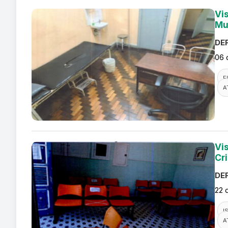
Vi
Mu
DEF
06 
F
A
Vi
Cr
DEF
22 
I
A