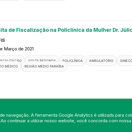
ita de Fiscalização na Policlínica da Mulher Dr. Júl
IS
de Março de 2021
ISCALIZAÇÃO
VOLTA REDONDA
POLICLÍNICA
AMBULATÓRIO
GINEC
TO MÉDICO
REGIÃO MÉDIO PARAÍBA
de navegação. A ferramenta Google Analytics é utilizada para cole
 Ao continuar a utilizar nosso website, você concorda com noss
© Portal do Conselho Regional de Medicina do Rio de Janeiro - www.cre
Praia de Botafogo (228), loja 119b - Botafogo - Rio de Janeiro/RJ - CEP: