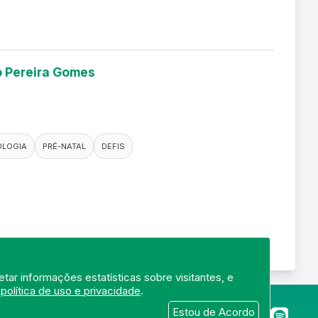
io Pereira Gomes
OLOGIA
PRÉ-NATAL
DEFIS
tar informações estatísticas sobre visitantes, e
a
política de uso e privacidade
.
merj.org.br
Estou de Acordo
 22250-145