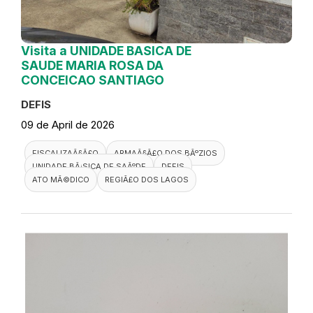
Visita a UNIDADE BASICA DE
SAUDE MARIA ROSA DA
CONCEICAO SANTIAGO
DEFIS
09 de April de 2026
FISCALIZAÃ§Ã£O
ARMAÃ§Ã£O DOS BÃºZIOS
UNIDADE BÃ¡SICA DE SAÃºDE
DEFIS
ATO MÃ©DICO
REGIÃ£O DOS LAGOS