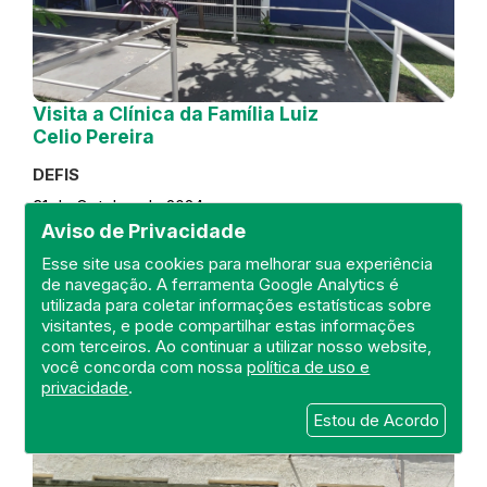
Visita a Clínica da Família Luiz
Celio Pereira
DEFIS
31 de October de 2024
Aviso de Privacidade
FISCALIZAÇÃO
RIO DE JANEIRO
Esse site usa cookies para melhorar sua experiência
REGIÃO METROPOLITANA
DEFIS
de navegação. A ferramenta Google Analytics é
ATO MÉDICO
CLÍNICA DA FAMÍLIA
utilizada para coletar informações estatísticas sobre
visitantes, e pode compartilhar estas informações
com terceiros. Ao continuar a utilizar nosso website,
você concorda com nossa
política de uso e
privacidade
.
Estou de Acordo