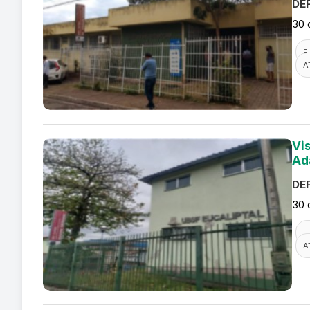
DEF
30 
F
A
Vi
Ad
DEF
30 
F
A