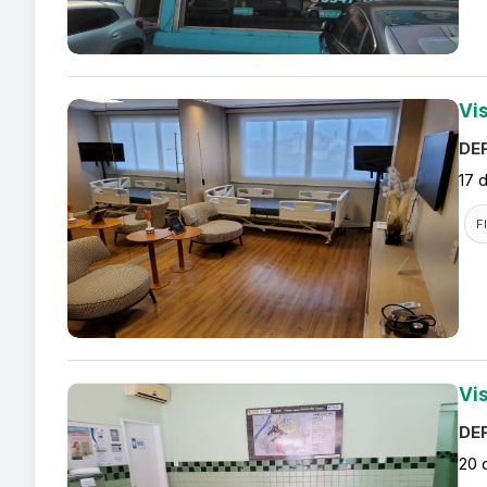
Vis
DEF
17 
F
Vi
DEF
20 