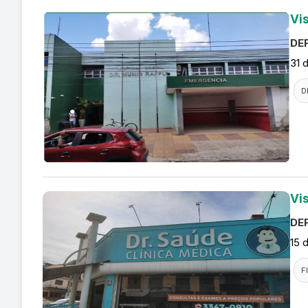
Vi
DEF
31 
D
Vis
DEF
15 
F