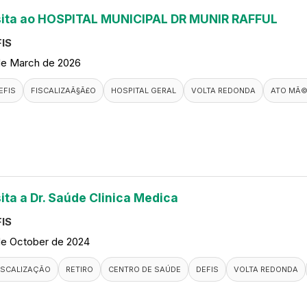
sita ao HOSPITAL MUNICIPAL DR MUNIR RAFFUL
IS
de March de 2026
EFIS
FISCALIZAÃ§Ã£O
HOSPITAL GERAL
VOLTA REDONDA
ATO MÃ©
ita a Dr. Saúde Clinica Medica
IS
de October de 2024
ISCALIZAÇÃO
RETIRO
CENTRO DE SAÚDE
DEFIS
VOLTA REDONDA