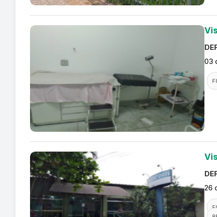
Vis
DEF
03 
F
Vi
DEF
26 
F
R