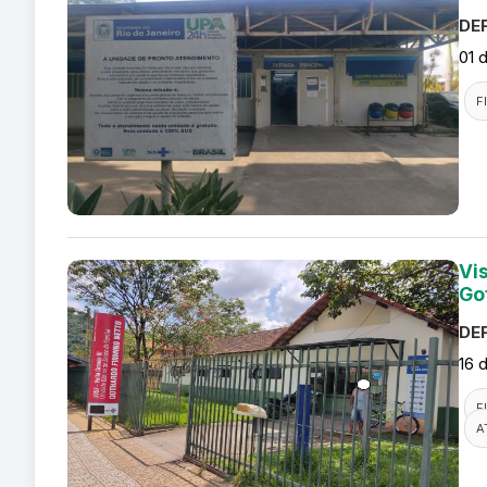
DEF
01 
F
Vi
Go
DEF
16 
F
A