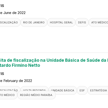
IS
de June de 2022
ISCALIZAÇÃO
RIO DE JANEIRO
HOSPITAL GERAL
DEFIS
ATO MÉDIC
sita de fiscalização na Unidade Básica de Saúde da
tardo Firmino Netto
IS
de February de 2022
ISCALIZAÇÃO
VOLTA REDONDA
UNIDADE BÁSICA
ESF
ESTRATÉGIA 
TO MÉDICO
REGIÃO MÉDIO PARAÍBA.