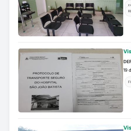
F
R
Vi
DEF
19 
F
Vi