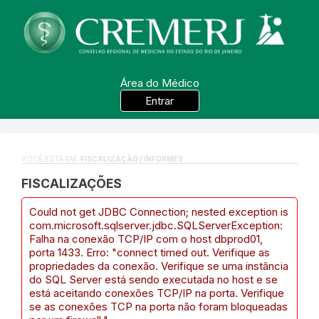
Área do Médico
Entrar
VOCÊ ESTÁ EM:
FISCALIZAÇÃO / INFORMES
FISCALIZAÇÕES
Could not get JDBC Connection; nested exception is
com.microsoft.sqlserver.jdbc.SQLServerException:
Falha na conexão TCP/IP com o host dbprod01,
porta 1433. Erro: "connect timed out. Verifique as
propriedades da conexão. Verifique se uma instância
do SQL Server está sendo executada no host e se
está aceitando conexões TCP/IP na porta. Verifique
se as conexões TCP na porta não foram bloqueadas