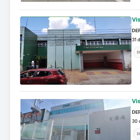
Vi
DEF
31 
D
Vi
DEF
30 
D