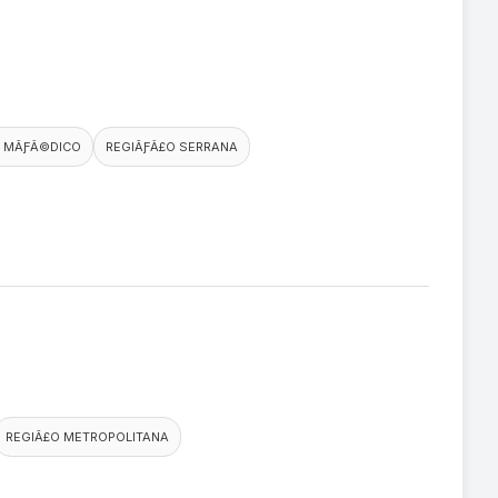
 MÃƑÂ©DICO
REGIÃƑÂ£O SERRANA
REGIÃ£O METROPOLITANA