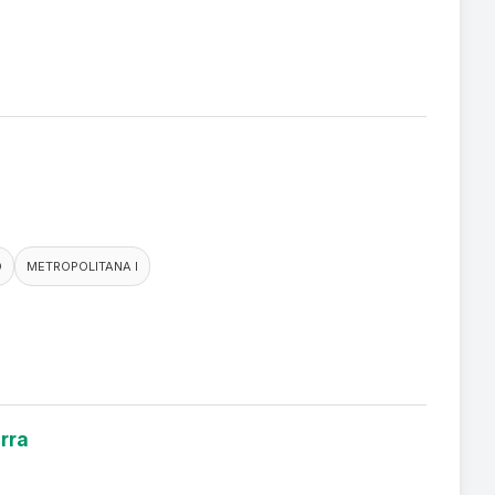
O
METROPOLITANA I
rra