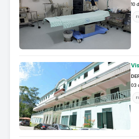
10 
F
Vis
DEF
03 
F