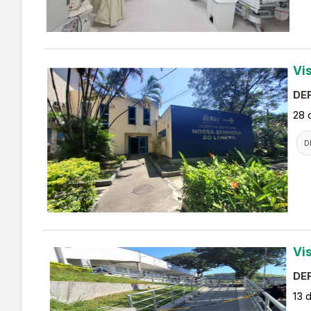
Vi
DEF
28 
D
Vi
DEF
13 