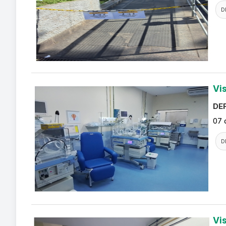
D
Vi
DEF
07 
D
Vi