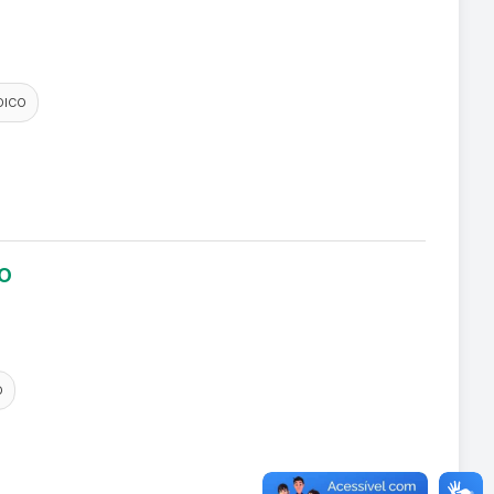
DICO
LO
O