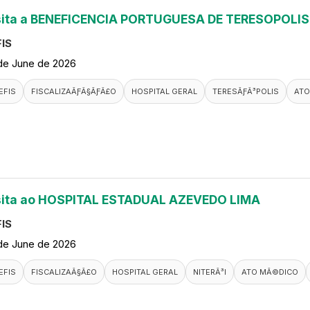
sita a BENEFICENCIA PORTUGUESA DE TERESOPOLIS
IS
de June de 2026
EFIS
FISCALIZAÃƑÂ§ÃƑÂ£O
HOSPITAL GERAL
TERESÃƑÂ³POLIS
ATO
sita ao HOSPITAL ESTADUAL AZEVEDO LIMA
IS
de June de 2026
EFIS
FISCALIZAÃ§Ã£O
HOSPITAL GERAL
NITERÃ³I
ATO MÃ©DICO