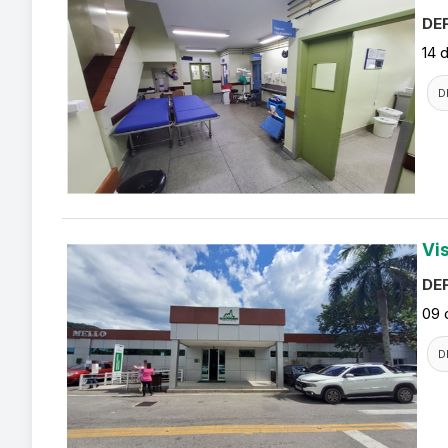
DEF
14 
D
Vi
DEF
09 
D