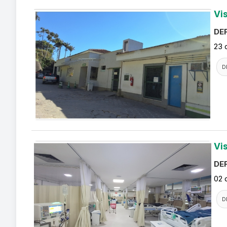
Vi
DEF
23 
D
Vi
DEF
02 
D