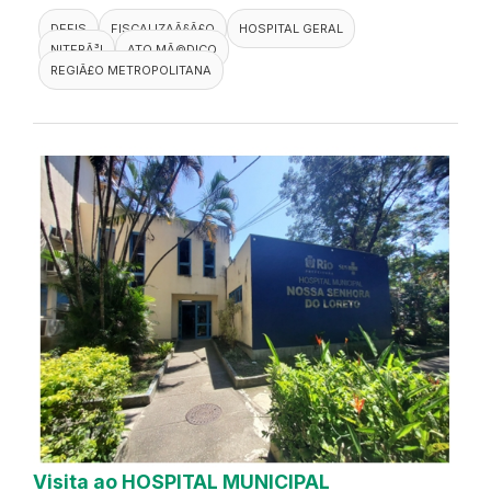
DEFIS
FISCALIZAÃ§Ã£O
HOSPITAL GERAL
NITERÃ³I
ATO MÃ©DICO
REGIÃ£O METROPOLITANA
Visita ao HOSPITAL MUNICIPAL