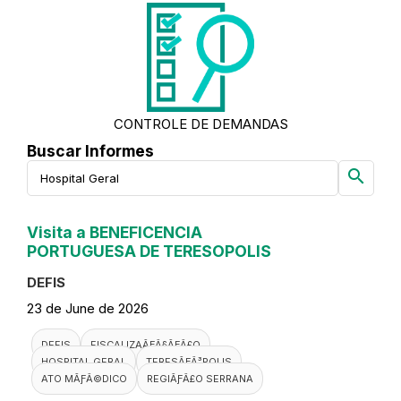
CONTROLE DE DEMANDAS
Buscar Informes
search
Visita a BENEFICENCIA
PORTUGUESA DE TERESOPOLIS
DEFIS
23 de June de 2026
DEFIS
FISCALIZAÃƑÂ§ÃƑÂ£O
HOSPITAL GERAL
TERESÃƑÂ³POLIS
ATO MÃƑÂ©DICO
REGIÃƑÂ£O SERRANA