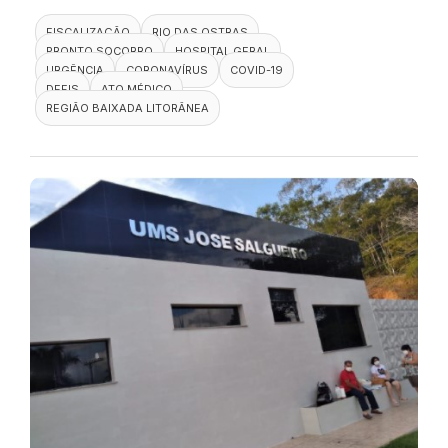
FISCALIZAÇÃO
RIO DAS OSTRAS
PRONTO SOCORRO
HOSPITAL GERAL
URGÊNCIA
CORONAVÍRUS
COVID-19
DEFIS
ATO MÉDICO
REGIÃO BAIXADA LITORÂNEA