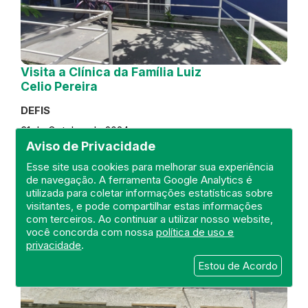
Visita a Clínica da Família Luiz
Celio Pereira
DEFIS
31 de October de 2024
Aviso de Privacidade
FISCALIZAÇÃO
RIO DE JANEIRO
Esse site usa cookies para melhorar sua experiência
REGIÃO METROPOLITANA
DEFIS
de navegação. A ferramenta Google Analytics é
ATO MÉDICO
CLÍNICA DA FAMÍLIA
utilizada para coletar informações estatísticas sobre
visitantes, e pode compartilhar estas informações
com terceiros. Ao continuar a utilizar nosso website,
você concorda com nossa
política de uso e
privacidade
.
Estou de Acordo