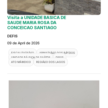
Visita a UNIDADE BASICA DE
SAUDE MARIA ROSA DA
CONCEICAO SANTIAGO
DEFIS
09 de April de 2026
FISCALIZAÃ§Ã£O
ARMAÃ§Ã£O DOS BÃºZIOS
UNIDADE BÃ¡SICA DE SAÃºDE
DEFIS
ATO MÃ©DICO
REGIÃ£O DOS LAGOS