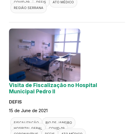
COVID-19
DEFIS
ATO MÉDICO
REGIÃO SERRANA
Visita de Fiscalização no Hospital
Municipal Pedro II
DEFIS
15 de June de 2021
FISCALIZAÇÃO
RIO DE JANEIRO
HOSPITAL GERAL
COVID-19
CORONAVÍRUS
DEFIS
ATO MÉDICO