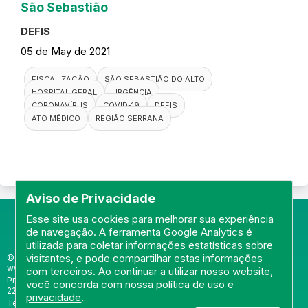
São Sebastião
DEFIS
05 de May de 2021
FISCALIZAÇÃO
SÃO SEBASTIÃO DO ALTO
HOSPITAL GERAL
URGÊNCIA
CORONAVÍRUS
COVID-19
DEFIS
ATO MÉDICO
REGIÃO SERRANA
Aviso de Privacidade
Esse site usa cookies para melhorar sua experiência
de navegação. A ferramenta Google Analytics é
utilizada para coletar informações estatísticas sobre
visitantes, e pode compartilhar estas informações
© Portal do Conselho Regional de Medicina do Rio de Janeiro -
www.cremerj.org.br
com terceiros. Ao continuar a utilizar nosso website,
Praia de Botafogo (228), loja 119b - Botafogo - Rio de Janeiro/RJ - CEP:
você concorda com nossa
política de uso e
22250-145
privacidade
.
Tel: (21) 3184-7050 /
WhatsApp: (21) 3184-7050