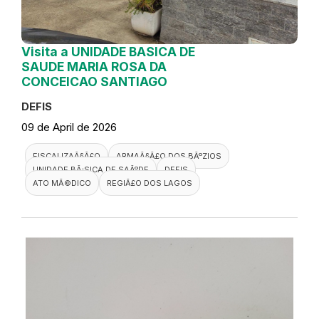
Visita a UNIDADE BASICA DE
SAUDE MARIA ROSA DA
CONCEICAO SANTIAGO
DEFIS
09 de April de 2026
FISCALIZAÃ§Ã£O
ARMAÃ§Ã£O DOS BÃºZIOS
UNIDADE BÃ¡SICA DE SAÃºDE
DEFIS
ATO MÃ©DICO
REGIÃ£O DOS LAGOS