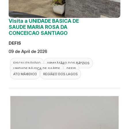
Visita a UNIDADE BASICA DE
SAUDE MARIA ROSA DA
CONCEICAO SANTIAGO
DEFIS
09 de April de 2026
FISCALIZAÃ§Ã£O
ARMAÃ§Ã£O DOS BÃºZIOS
UNIDADE BÃ¡SICA DE SAÃºDE
DEFIS
ATO MÃ©DICO
REGIÃ£O DOS LAGOS