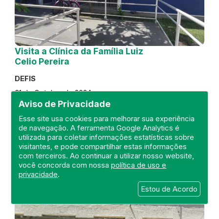
Visita a Clínica da Família Luiz
Celio Pereira
DEFIS
31 de October de 2024
Aviso de Privacidade
FISCALIZAÇÃO
RIO DE JANEIRO
Esse site usa cookies para melhorar sua experiência
REGIÃO METROPOLITANA
DEFIS
de navegação. A ferramenta Google Analytics é
ATO MÉDICO
CLÍNICA DA FAMÍLIA
utilizada para coletar informações estatísticas sobre
visitantes, e pode compartilhar estas informações
com terceiros. Ao continuar a utilizar nosso website,
você concorda com nossa
política de uso e
privacidade
.
Estou de Acordo