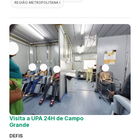
REGIÃO METROPOLITANA I
DEFIS
ATO MÉDICO
PRONTO SOCORRO
Visita ao Pronto Atendimento 24h
Jardim Iris
DEFIS
14 de October de 2024
FISCALIZAÇÃO
RIO DE JANEIRO
PRONTO ATENDIMENTO
DEFIS
ATO MÉDICO
SÃO JOÃO DE MERITI
REGIÃO METROPOLITANA I