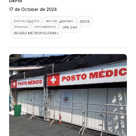
Visita ao Centro Municipal de
Saúde Américo Veloso
DEFIS
18 de October de 2024
FISCALIZAÇÃO
RIO DE JANEIRO
UNIDADE BÁSICA DE SAÚDE
DEFIS
ATO MÉDICO
REGIÃO METROPOLITANA I
Visita a UPA de Itaguaí
DEFIS
17 de October de 2024
FISCALIZAÇÃO
RIO DE JANEIRO
DEFIS
ITAGUAÍ
ATO MÉDICO
UPA 24H
REGIÃO METROPOLITANA I