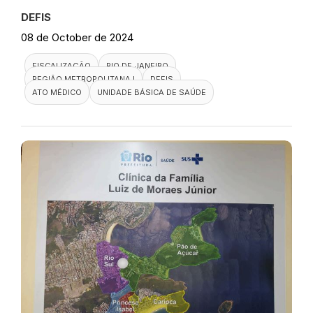
Visita ao Hospital Federal de
Bonsucesso
DEFIS
10 de October de 2024
FISCALIZAÇÃO
RIO DE JANEIRO
DEFIS
HOSPITAL FEDERAL
REGIÃO METROPOLITANA I
Visita a Clínica da Família Maria
de Azevedo Rodrigues Pereira
DEFIS
08 de October de 2024
FISCALIZAÇÃO
RIO DE JANEIRO
REGIÃO METROPOLITANA I
DEFIS
ATO MÉDICO
UNIDADE BÁSICA DE SAÚDE