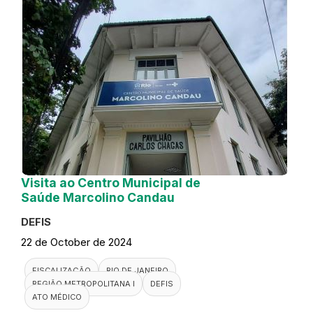
Visita a Clínica da Família Odalea
Firmo Dutra
DEFIS
23 de October de 2024
FISCALIZAÇÃO
RIO DE JANEIRO
REGIÃO METROPOLITANA
DEFIS
ATO MÉDICO
CLÍNICA DA FAMÍLIA