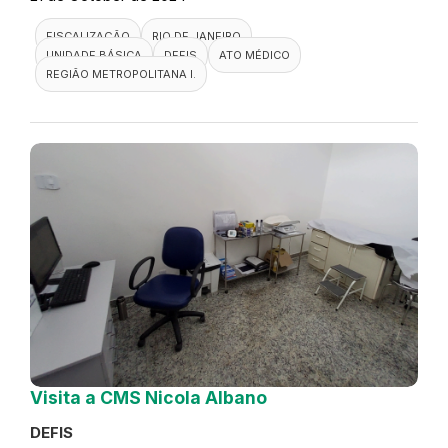
22 de October de 2024
FISCALIZAÇÃO
NOVA IGUAÇU
CLÍNICA ESTÉTICA
DEFIS
ATO MÉDICO
RIO DE JANEIRO
Visita a Clínica da Família
Medalhista Olímpico Ricardo
Lucarelli Souza
DEFIS
21 de October de 2024
FISCALIZAÇÃO
RIO DE JANEIRO
UNIDADE BÁSICA
DEFIS
ATO MÉDICO
REGIÃO METROPOLITANA I.