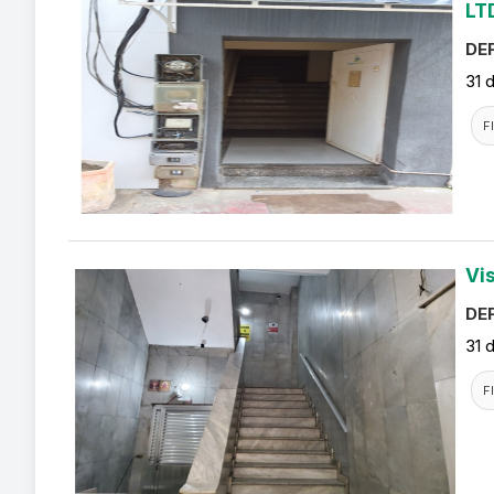
LT
DEF
31 
F
Vi
DEF
31 
F