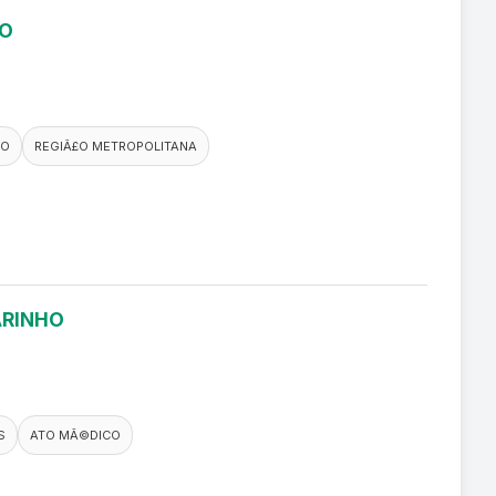
RO
CO
REGIÃ£O METROPOLITANA
ARINHO
S
ATO MÃ©DICO