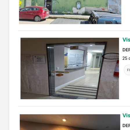
Vi
DEF
25 
F
Vi
DEF