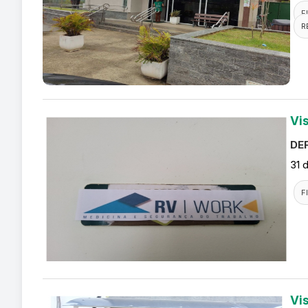
F
R
Vi
DEF
31 
F
Vi