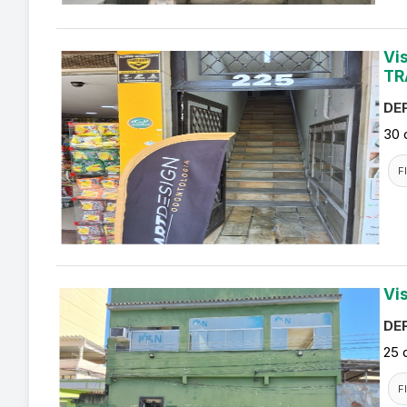
Vi
TR
DEF
30 
F
Vi
DEF
25 
F