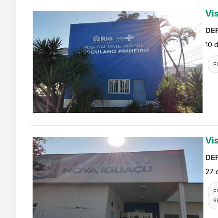
Vi
DEF
10 
F
Vi
DEF
27 
F
R