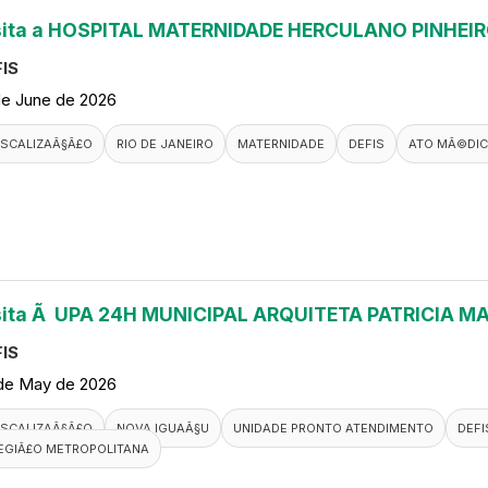
sita a HOSPITAL MATERNIDADE HERCULANO PINHEI
IS
de June de 2026
ISCALIZAÃ§Ã£O
RIO DE JANEIRO
MATERNIDADE
DEFIS
ATO MÃ©DI
sita Ã UPA 24H MUNICIPAL ARQUITETA PATRICIA M
IS
de May de 2026
ISCALIZAÃ§Ã£O
NOVA IGUAÃ§U
UNIDADE PRONTO ATENDIMENTO
DEFI
EGIÃ£O METROPOLITANA