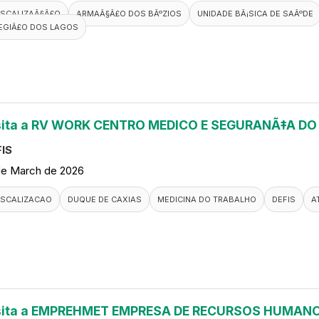
ISCALIZAÃ§Ã£O
ARMAÃ§Ã£O DOS BÃºZIOS
UNIDADE BÃ¡SICA DE SAÃºDE
EGIÃ£O DOS LAGOS
sita a RV WORK CENTRO MEDICO E SEGURANÃ‡A D
IS
de March de 2026
ISCALIZACAO
DUQUE DE CAXIAS
MEDICINA DO TRABALHO
DEFIS
A
sita a EMPREHMET EMPRESA DE RECURSOS HUMANO