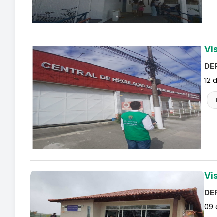
Vi
DEF
12 
F
Vi
DEF
09 