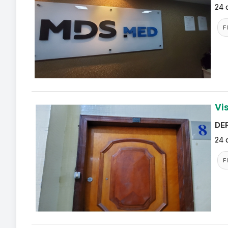
24 
F
Vi
DEF
24 
F