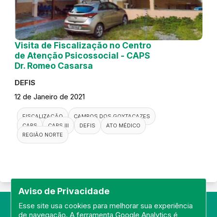
Visita de Fiscalização no Centro
de Atenção Psicossocial - CAPS
Dr. Romeo Casarsa
DEFIS
12 de Janeiro de 2021
FISCALIZAÇÃO
CAMPOS DOS GOYTACAZES
CAPS
CAPS III
DEFIS
ATO MÉDICO
REGIÃO NORTE
Aviso de Privacidade
Esse site usa cookies para melhorar sua experiência
de navegação. A ferramenta Google Analytics é