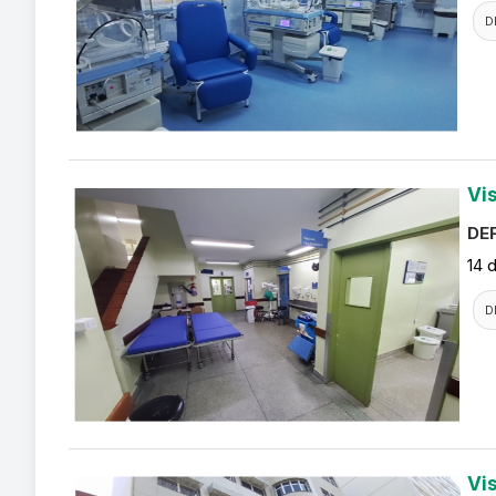
D
Vi
DEF
14 
D
Vi