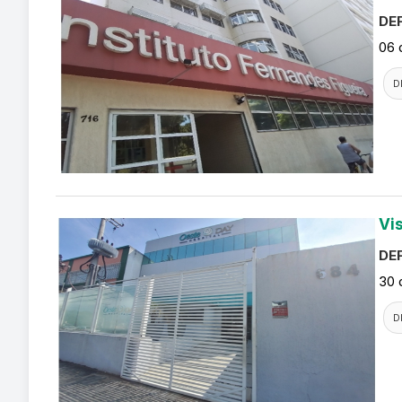
DEF
06 
D
Vi
DEF
30 
D