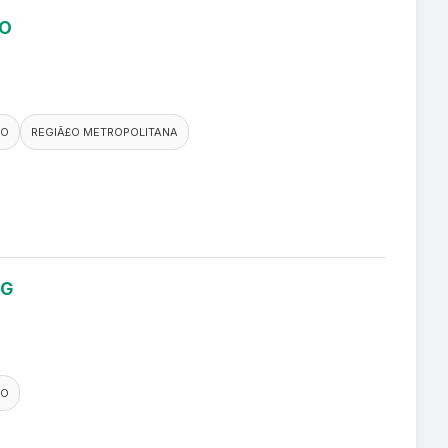
RO
CO
REGIÃ£O METROPOLITANA
NG
CO