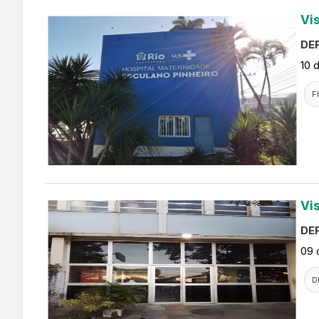
Vi
DEF
10 
F
Vi
DEF
09 
D