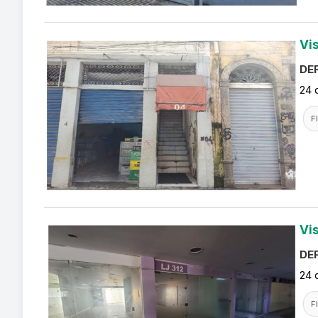
Vi
DEF
24 
F
Vi
DEF
24 
F