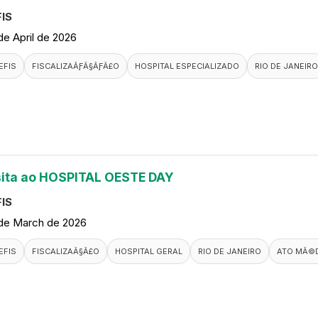
IS
de April de 2026
EFIS
FISCALIZAÃƑÂ§ÃƑÂ£O
HOSPITAL ESPECIALIZADO
RIO DE JANEIRO
sita ao HOSPITAL OESTE DAY
IS
de March de 2026
EFIS
FISCALIZAÃ§Ã£O
HOSPITAL GERAL
RIO DE JANEIRO
ATO MÃ©