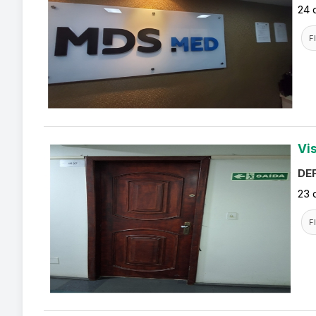
24 
F
Vi
DEF
23 
F