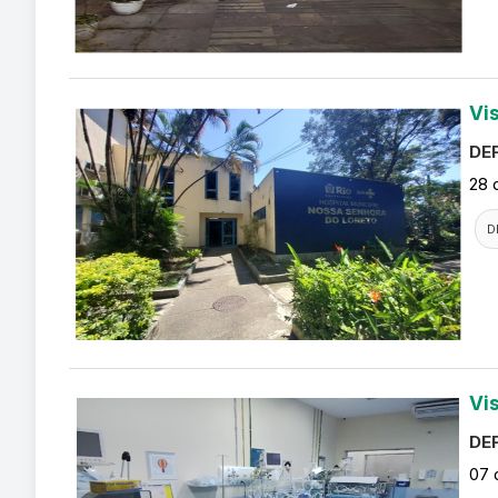
Vi
DEF
28 
D
Vi
DEF
07 