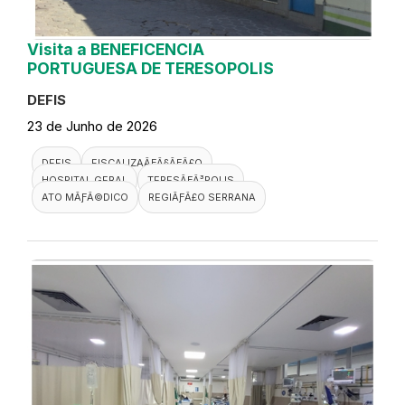
Visita a BENEFICENCIA
PORTUGUESA DE TERESOPOLIS
DEFIS
23 de Junho de 2026
DEFIS
FISCALIZAÃƑÂ§ÃƑÂ£O
HOSPITAL GERAL
TERESÃƑÂ³POLIS
ATO MÃƑÂ©DICO
REGIÃƑÂ£O SERRANA