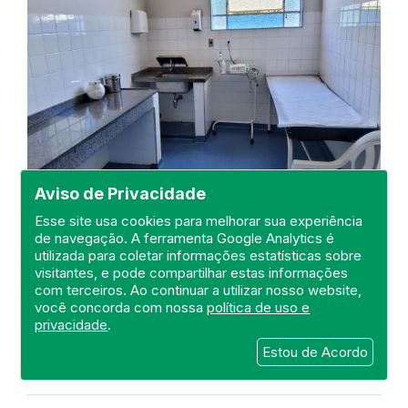
Aviso de Privacidade
Esse site usa cookies para melhorar sua experiência
de navegação. A ferramenta Google Analytics é
utilizada para coletar informações estatísticas sobre
Visita ao Hospital de Cantagalo
visitantes, e pode compartilhar estas informações
com terceiros. Ao continuar a utilizar nosso website,
DEFIS
você concorda com nossa
política de uso e
privacidade
.
21 de Dezembro de 2023
Estou de Acordo
FISCALIZAÇÃO
RIO DE JANEIRO
HOSPITAL GERAL
DEFIS
ATO MÉDICO
REGIÃO METROPOLITANA I