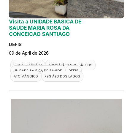
Visita a UNIDADE BASICA DE
SAUDE MARIA ROSA DA
CONCEICAO SANTIAGO
DEFIS
09 de April de 2026
FISCALIZAÃ§Ã£O
ARMAÃ§Ã£O DOS BÃºZIOS
UNIDADE BÃ¡SICA DE SAÃºDE
DEFIS
ATO MÃ©DICO
REGIÃ£O DOS LAGOS