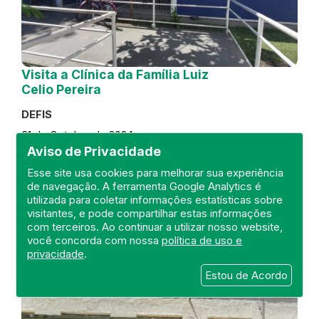
Visita a Clínica da Família Luiz
Celio Pereira
DEFIS
31 de October de 2024
Aviso de Privacidade
FISCALIZAÇÃO
RIO DE JANEIRO
Esse site usa cookies para melhorar sua experiência
REGIÃO METROPOLITANA
DEFIS
de navegação. A ferramenta Google Analytics é
ATO MÉDICO
CLÍNICA DA FAMÍLIA
utilizada para coletar informações estatísticas sobre
visitantes, e pode compartilhar estas informações
com terceiros. Ao continuar a utilizar nosso website,
você concorda com nossa
política de uso e
privacidade
.
Estou de Acordo