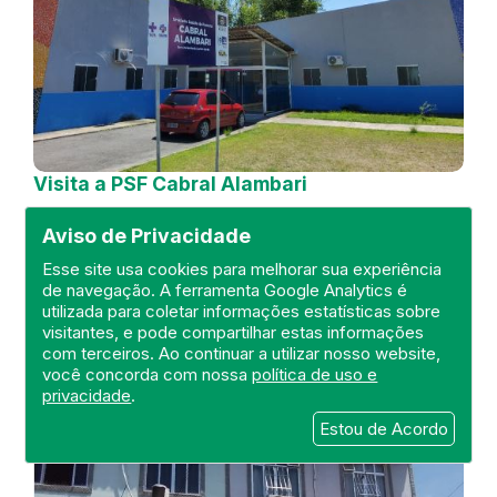
Visita a PSF Cabral Alambari
DEFIS
Aviso de Privacidade
23 de Outubro de 2024
Esse site usa cookies para melhorar sua experiência
de navegação. A ferramenta Google Analytics é
FISCALIZAÇÃO
DEFIS
RESENDE
utilizada para coletar informações estatísticas sobre
REGIÃO MEDIO PARAÍBA
visitantes, e pode compartilhar estas informações
UNIDADE BÁSICA DE SAÚDE
ATO MÉDICO
com terceiros. Ao continuar a utilizar nosso website,
você concorda com nossa
política de uso e
privacidade
.
Estou de Acordo