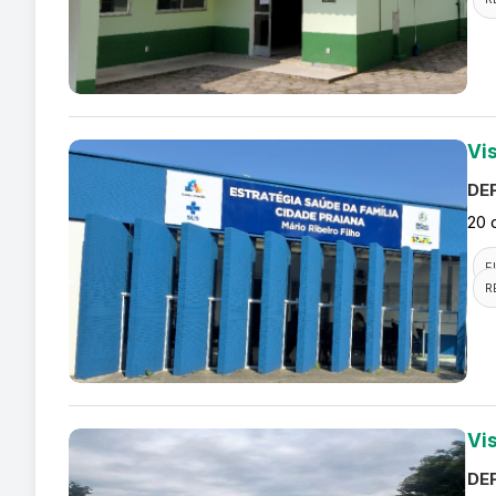
Vi
DEF
20 
F
R
Vis
DEF