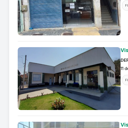
F
Vi
DEF
11 
F
Vi