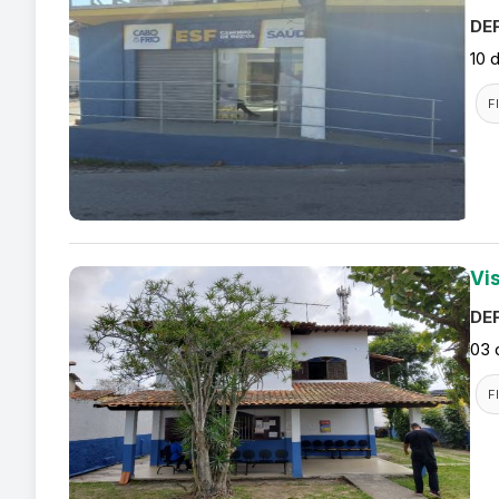
DEF
10 
F
Vis
DEF
03 
F