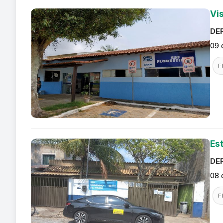
Vis
DEF
09 
F
Es
DEF
08 
F