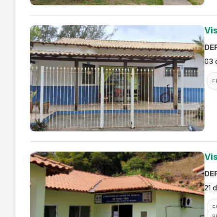
Vi
DEF
03 
F
Vi
DEF
21 
F
R