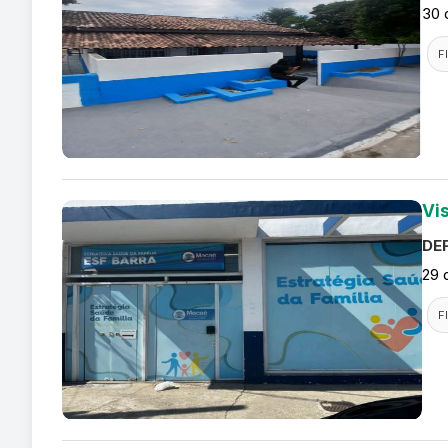
30 
F
Vis
DEF
29 
F