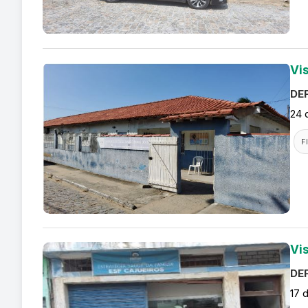
Vis
DEF
24 
F
Vi
DEF
17 